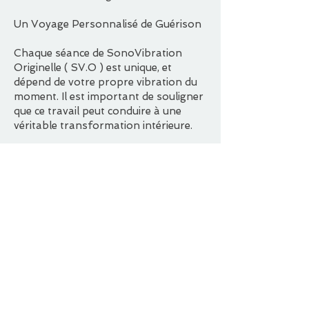
Un Voyage Personnalisé de Guérison
Chaque séance de SonoVibration
Originelle ( SV.O ) est unique, et
dépend de votre propre vibration du
moment. Il est important de souligner
que ce travail peut conduire à une
véritable transformation intérieure.
Suite à notre échange et en fonction
de votre demande, je crée votre séance
personnalisée. Vous n'aurez plus qu'à
la télécharger sur votre ordinateur ou
téléphone pour l'écouter autant de