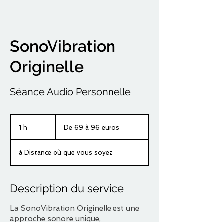
SonoVibration
Originelle
Séance Audio Personnelle
De
69
1 h
1
De 69 à 96 euros
à
96
euros
à Distance où que vous soyez
Description du service
La SonoVibration Originelle est une
approche sonore unique,