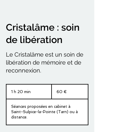
Cristalâme : soin
de libération
Le Cristalâme est un soin de
libération de mémoire et de
reconnexion.
60
euros
1 h 20 min
1
60 €
2
0
Séances proposées en cabinet à
m
Saint-Sulpice-la-Pointe (Tarn) ou à
i
distance.
n