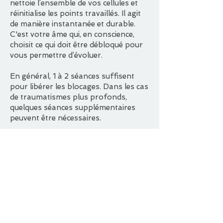
nettoie l’ensemble de vos cellules et
réinitialise les points travaillés. Il agit
de manière instantanée et durable.
C'est votre âme qui, en conscience,
choisit ce qui doit être débloqué pour
vous permettre d’évoluer.
En général, 1 à 2 séances suffisent
pour libérer les blocages. Dans les cas
de traumatismes plus profonds,
quelques séances supplémentaires
peuvent être nécessaires.
*Ce soin canalisé par Frédérique
Lahaye, est lié à l'énergie Christique,
sans aucune connotation religieuse.
Rencontrez-moi en cabinet à Saint-
Sulpice-la-Pointe (Tarn) ou
bénéficiez des séances à distance.