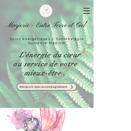
Marjorie - Entre Terre et Ciel
Soins énergétiques / Sonothérapie
Guidance Médium
L’énergie du cœur
au service de votre
mieux-être .
Découvrir mon accompagnement