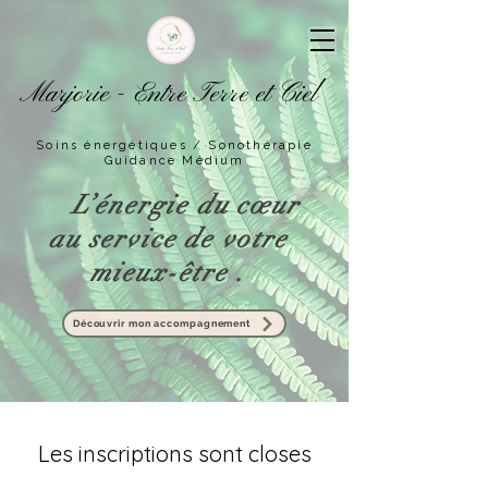
Marjorie - Entre Terre et Ciel
Soins énergétiques / Sonothérapie
Guidance Médium
L’énergie du cœur
au service de votre
mieux-être .
Découvrir mon accompagnement
Les inscriptions sont closes